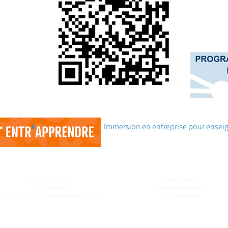
Immersion en entreprise pour enseig
avenue Jupiter 180
Siège social :
1190 Bruxelles
avenue Jupiter 180
Tel : 02 / 527 37 92 -
secretariat@felsi.eu
1190 Bruxelles