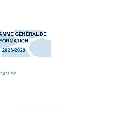
nant.e.s
BCE 445076481 - RPM Bruxelles
IBAN : BE45 0682 4284 5789