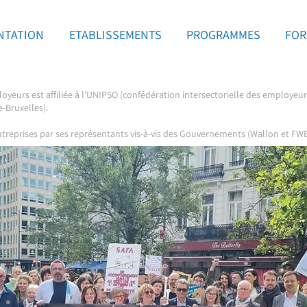
NTATION
ETABLISSEMENTS
PROGRAMMES
FOR
eurs est affiliée à l'UNIPSO (confédération intersectorielle des employeurs
-Bruxelles).
ntreprises par ses représentants vis-à-vis des Gouvernements (Wallon et FWB