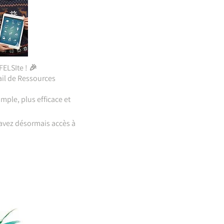
ELSIte ! 🎉
ail de Ressources
mple, plus efficace et
 avez désormais accès à