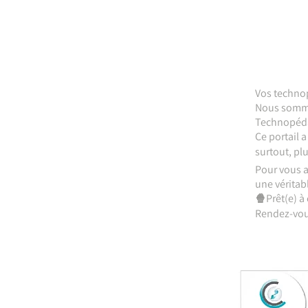
Vos technop
Nous sommes
Technopéda
Ce portail 
surtout, plu
Pour vous a
une véritabl
🍿Prêt(e) à 
Rendez-vous