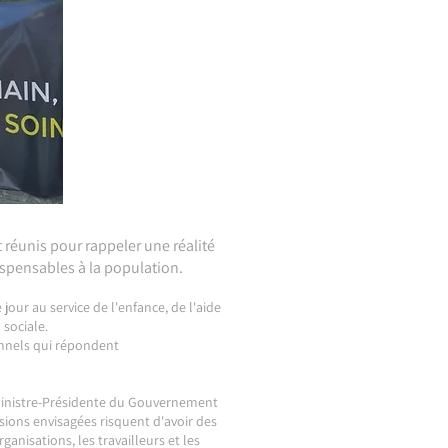
 réunis pour rappeler une réalité
dispensables à la population.
our au service de l'enfance, de l'aide
 sociale.
ionnels qui répondent
 Ministre-Présidente du Gouvernement
sions envisagées risquent d'avoir des
anisations, les travailleurs et les