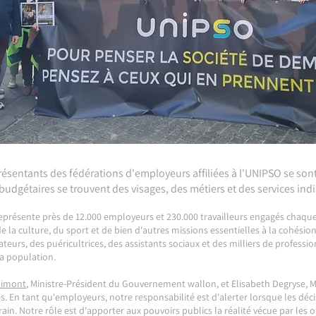
ésentants des fédérations d'employeurs affiliées à l'UNIPSO se sont
es budgétaires se trouvent des visages, des métiers et des services in
présente près de 12.000 employeurs et 230.000 travailleurs engagés chaque j
de la culture, du sport et de bien d'autres missions essentielles à la cohésion
ducateurs, des puéricultrices, des assistants sociaux et des milliers de profess
a population.
limont
, Ministre-Président du Gouvernement wallon, et Elisabeth Degryse,
s. En tant qu'employeurs, notre responsabilité est d'alerter lorsque les déci
in. Notre rôle est d'apporter aux pouvoirs publics la réalité vécue par les org