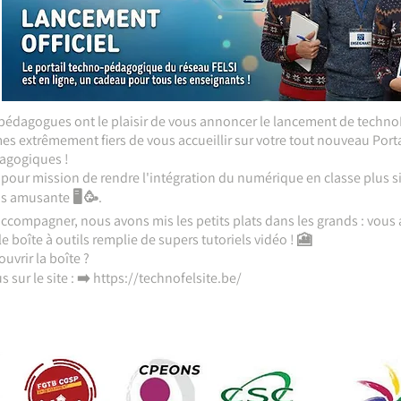
édagogues ont le plaisir de vous annoncer le lancement de technoF
 extrêmement fiers de vous accueillir sur votre tout nouveau Port
gogiques !
a pour mission de rendre l'intégration du numérique en classe plus si
s amusante 🖥️ 🥳.
ccompagner, nous avons mis les petits plats dans les grands : vous
e boîte à outils remplie de supers tutoriels vidéo ! 🎦
ouvrir la boîte ?
 sur le site : ➡️
https://technofelsite.be/